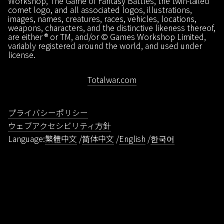
Workshop, The Game of Fantasy Battles, the twin-tailed
comet logo, and all associated logos, illustrations,
images, names, creatures, races, vehicles, locations,
weapons, characters, and the distinctive likeness thereof,
are either ® or TM, and/or © Games Workshop Limited,
variably registered around the world, and used under
license.
Totalwar.com
プライバシーポリシー
ウェブアクセシビリティ方針
Language:
繁體中文
简体中文
English
한국어